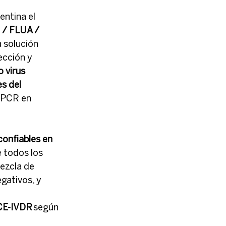
entina el 
/ FLUA / 
a solución 
ección y 
 virus 
s del 
 PCR en 
confiables en 
e todos los 
ezcla de 
gativos, y 
CE-IVDR
 según 