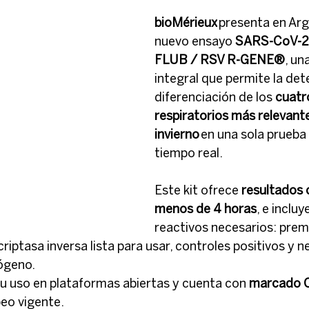
bioMérieux
 presenta en Arg
nuevo ensayo 
SARS-CoV-2 
FLUB / RSV R-GENE®
, un
integral que permite la det
diferenciación de los 
cuatro
respiratorios más relevante
invierno
 en una sola prueba
tiempo real.
Este kit ofrece 
resultados 
menos de 4 horas
, e incluy
reactivos necesarios: prem
riptasa inversa lista para usar, controles positivos y ne
ógeno. 
su uso en plataformas abiertas y cuenta con 
marcado 
eo vigente.