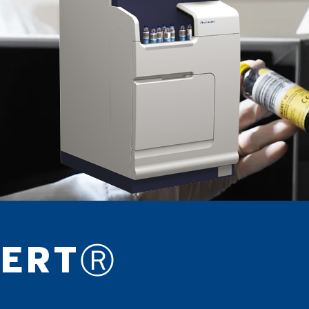
LERTⓇ