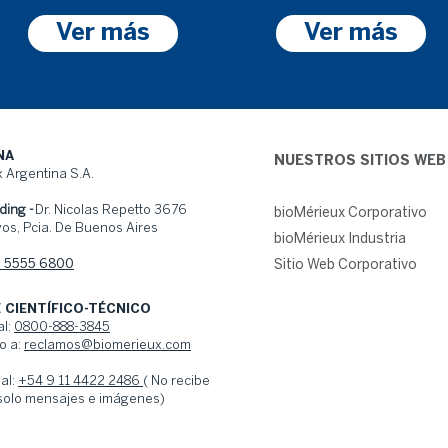
Ver más
Ver más
NA
NUESTROS SITIOS WEB
 Argentina S.A.
ding -
Dr. Nicolas Repetto 3676
bioMérieux Corporativo
os, Pcia. De Buenos Aires
bioMérieux Industria
1 5555 6800
Sitio Web Corporativo
 CIENTÍFICO-TÉCNICO
al:
0800-888-3845
o a:
reclamos@biomerieux.com
al:
+54 9 11 4422 2486
( No recibe
 solo mensajes e imágenes)