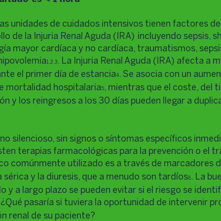
las unidades de cuidados intensivos tienen factores de
llo de la Injuria Renal Aguda (IRA) incluyendo sepsis, 
ugía mayor cardíaca y no cardíaca, traumatismos, sepsi
hipovolemia
. La Injuria Renal Aguda (IRA) afecta a 
1,2,3
nte el primer día de estancia
. Se asocia con un aumen
4
e mortalidad hospitalaria
, mientras que el coste, del 
5
ón y los reingresos a los 30 días pueden llegar a duplic
no silencioso, sin signos o síntomas específicos inmedi
isten terapias farmacológicas para la prevención o el 
tico comúnmente utilizado es a través de marcadores de
 sérica y la diuresis, que a menudo son tardíos
. La bu
8
o y a largo plazo se pueden evitar si el riesgo se identi
. ¿Qué pasaría si tuviera la oportunidad de intervenir 
ón renal de su paciente?