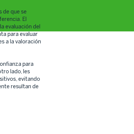
s de que se
erencia. El
 la evaluación del
nta para evaluar
es a la valoración
onfianza para
tro lado, les
itivos, evitando
nte resultan de