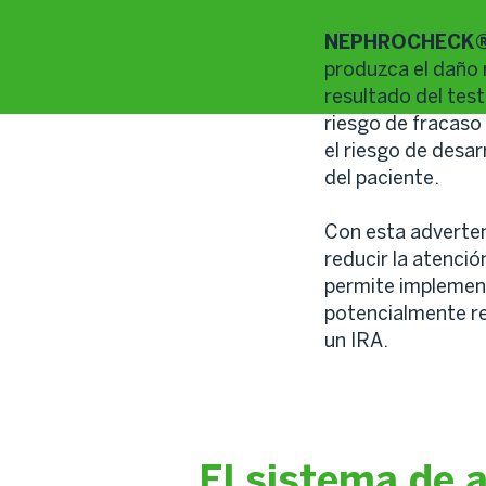
NEPHROCHECK
produzca el daño r
resultado del test
riesgo de fracaso
el riesgo de desar
del paciente.
Con esta adverten
reducir la atenció
permite implement
potencialmente re
un IRA.
El sistema de 