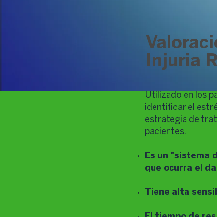
Valoraci
Injuria 
Utilizado en los 
identificar el est
estrategia de trat
pacientes.
Es un "sistema d
que ocurra el d
Tiene alta sensi
El tiempo de res