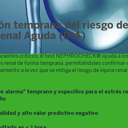
ón temprana del riesgo d
Renal Aguda (IRA)
pacientes críticos, el test NEPHROCHECK® ayuda a lo
rés renal de forma temprana, permitiéndoles confirmar 
amiento a la vez que se mitiga el riesgo de injuria rena
e alarma" temprano y específico para el estrés re
año
bilidad y alto valor predictivo negativo
ultado es < 1 hora