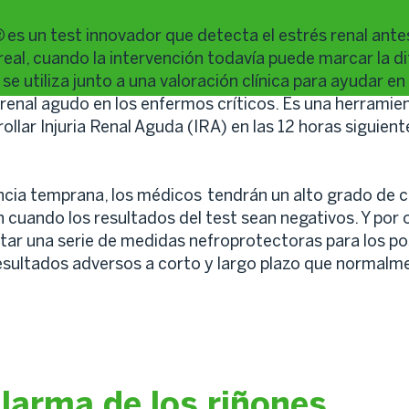
®
es un test innovador que detecta el estrés renal ante
eal, cuando la intervención todavía puede marcar la dif
 se utiliza junto a una valoración clínica para ayudar en
 renal agudo en los enfermos críticos. Es una herramie
rollar Injuria Renal Aguda (IRA) en las 12 horas siguient
cia temprana, los médicos tendrán un alto grado de c
n cuando los resultados del test sean negativos. Y por o
ar una serie de medidas nefroprotectoras para los pos
sultados adversos a corto y largo plazo que normalme
alarma de los riñones