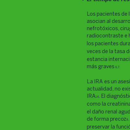
Los pacientes de 
asocian al desarro
nefrotóxicos, cir
radiocontraste e 
los pacientes dura
veces de la tasa d
estancia internaci
más graves
6,7.
La IRA es un asesi
actualidad, no ex
IRA
. El diagnós
14
como la creatinina
el daño renal agud
de forma precoz
9
preservar la funci