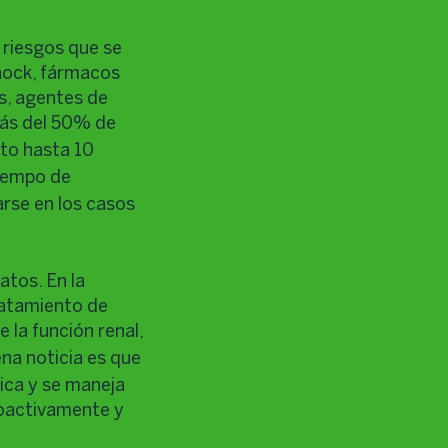
 riesgos que se
shock, fármacos
s, agentes de
más del 50% de
to hasta 10
tiempo de
arse en los casos
atos. En la
tratamiento de
 la función renal,
ena noticia es que
fica y se maneja
proactivamente y