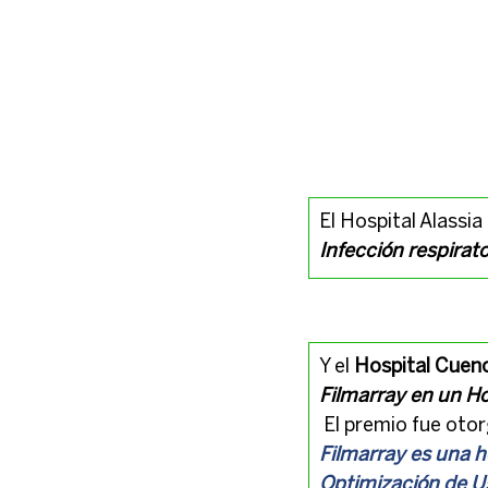
​El Hospital Alassi
Infección respirato
​Y el
 Hospital Cuen
Filmarray en un Ho
 El premio fue oto
Filmarray es una h
Optimización de U