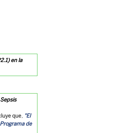
.1) en la 
Sepsis 
cluye que,
"El 
n Programa de 