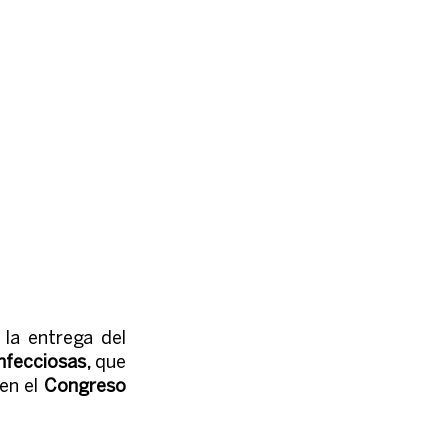
Con orgullo y agradecimiento tuvimos el placer de estar presentes en la entrega del 
fecciosas, 
que 
en el 
Congreso 