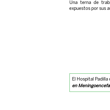
Una terna de traba
expuestos por sus a
​El Hospital Padill
en Meningoencefali