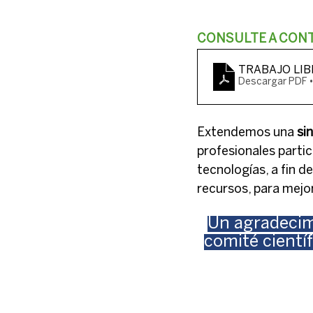
CONSULTE A CONT
TRABAJO LIBRE
Descargar PDF 
Extendemos una 
si
profesionales partic
tecnologías, a fin d
recursos, para mejor
Un agradecimi
comité científ