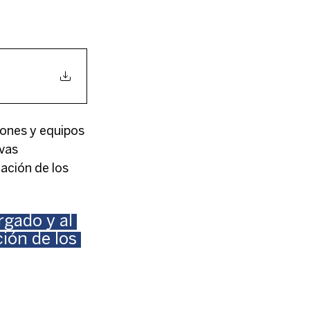
iones y equipos 
vas 
ación de los 
rgado y al 
ión de los 