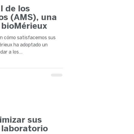
l de los
os (AMS), una
 bioMérieux
an cómo satisfacemos sus
rieux ha adoptado un
r para ayudar a los...
imizar sus
 laboratorio