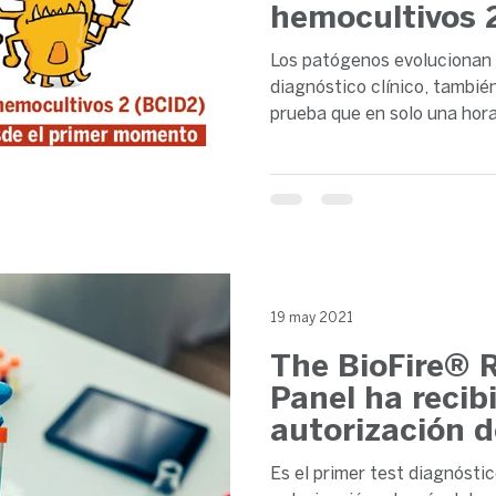
hemocultivos 
Los patógenos evolucionan 
diagnóstico clínico, también
prueba que en solo una hora
19 may 2021
The BioFire® R
Panel ha recib
autorización 
FDA
Es el primer test diagnósti