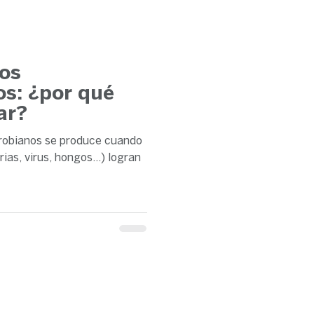
los
os: ¿por qué
ar?
crobianos se produce cuando
as, virus, hongos...) logran